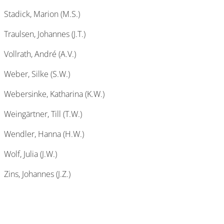
Stadick, Marion (M.S.)
Traulsen, Johannes (J.T.)
Vollrath, André (A.V.)
Weber, Silke (S.W.)
Webersinke, Katharina (K.W.)
Weingärtner, Till (T.W.)
Wendler, Hanna (H.W.)
Wolf, Julia (J.W.)
Zins, Johannes (J.Z.)