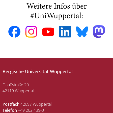
Weitere Infos über
#UniWuppertal:
Bergische Universität Wuppertal
Gaußstraße 20
42119 Wuppertal
Postfach
42097 Wuppertal
Telefon
+49 202 439-0